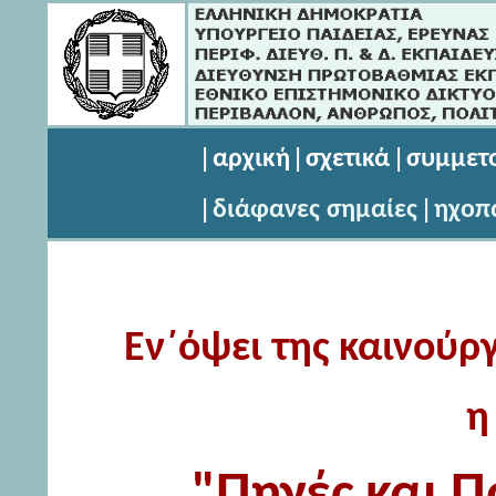
|
|
|
αρχική
σχετικά
συμμετ
|
|
διάφανες
σημαίες
ηχοπ
_
Εν΄όψει της καινούρ
η